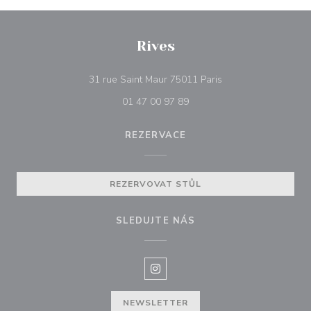
Rives
((otevře se v novém 
31 rue Saint Maur 75011 Paris
01 47 00 97 89
REZERVACE
REZERVOVAT STŮL
SLEDUJTE NÁS
Instagram ((otevře se v novém o
NEWSLETTER