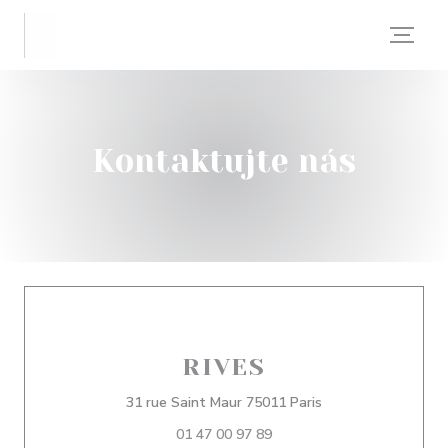
Panel pro správu cookies
Kontaktujte nás
RIVES
((otevře se v nové
31 rue Saint Maur 75011 Paris
01 47 00 97 89