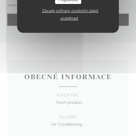
zpracování vašich údajů si přečtěte naše
zásady ochrany osobních údajů
.
Zásady ochrany osobních údajů
undefined
OBECNÉ INFORMACE
KUCHYNĚ
, fresh product
SLUŽBY
Air Conditioning, ,