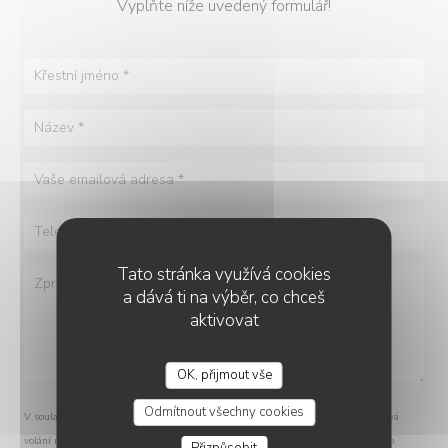
Vyplňte níže uvedený formulář!
Tato stránka využívá cookies
a dává ti na výběr, co chceš
aktivovat
OK, přijmout vše
Odmítnout všechny cookies
V souladu se zákonem o ochraně spotřebitele máte právo odmítnout marketingová
volání registrací v Robinsonově seznamu:
robinsonseznam.cz
. Pro více informací o
Přizpůsobit