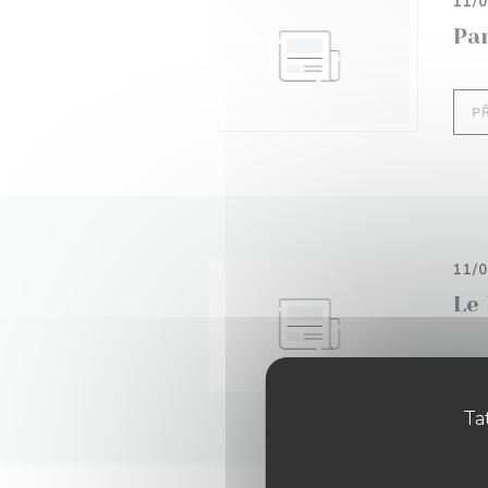
11/
Pa
P
11/
Le
P
Tat