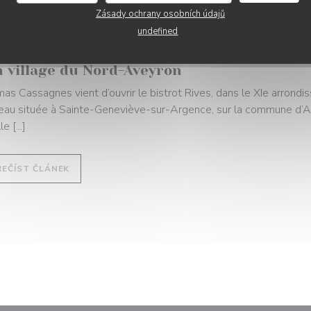
Zásady ochrany osobních údajů
undefined
07/2023
ec son bistrot Rives, à Paris, Thomas Cas
n village du Nord-Aveyron
as Cassagnes vient d’ouvrir le bistrot Rives, dans le XIe arrondi
au située à Sainte-Geneviève-sur-Argence, sur la commune d’
e [...]
((OTEVŘE SE V NOVÉM OKNĚ))
ŘEČÍST ČLÁNEK