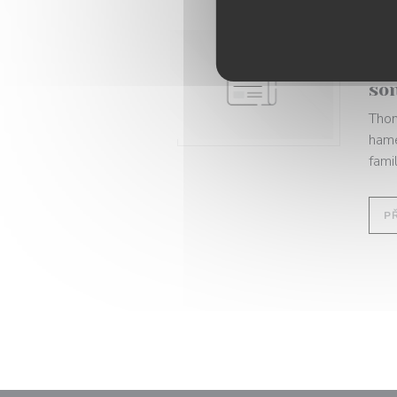
06/
Av
so
Thom
hame
famill
P