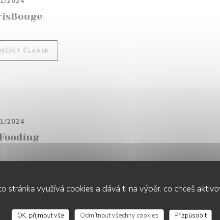
01/2024
risBouge
((OTEVŘE SE V NOVÉM OKNĚ))
ŘEČÍST ČLÁNEK
01/2024
 Fooding
((OTEVŘE SE V NOVÉM OKNĚ))
ŘEČÍST ČLÁNEK
o stránka využívá cookies a dává ti na výběr, co chceš aktiv
OK, přijmout vše
Odmítnout všechny cookies
Přizpůsobit