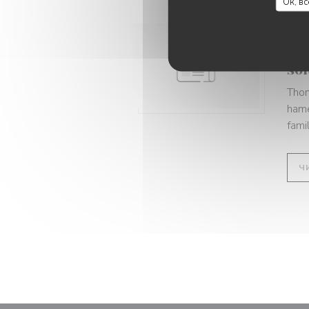
Ок, в
06/
Av
so
Thom
hame
famill
Ч