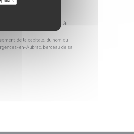
ировать
sagnes rend hommage à
ssement de la capitale, du nom du
Argences-en-Aubrac, berceau de sa