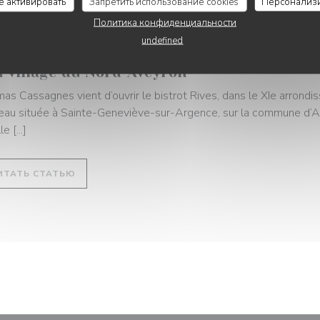
се активировать
Запретить использование cookies
Персонализ
Политика конфиденциальности
07/2023
undefined
ec son bistrot Rives, à Paris, Thomas Cas
n village du Nord-Aveyron
as Cassagnes vient d’ouvrir le bistrot Rives, dans le XIe arrondi
au située à Sainte-Geneviève-sur-Argence, sur la commune d’
e [...]
((ОТКРЫВАЕТСЯ В НОВОМ ОКНЕ))
ИТАТЬ СТАТЬЮ