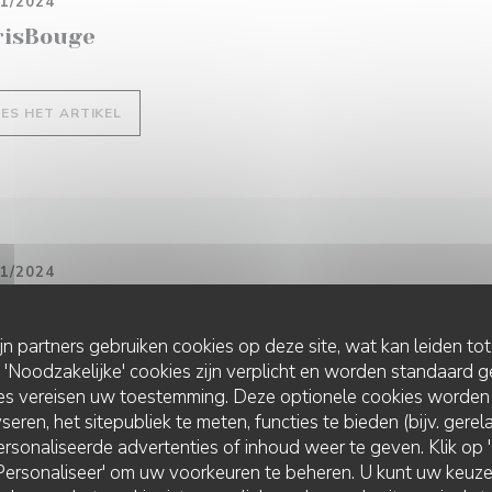
01/2024
risBouge
((OPENT IN EEN NIEUW VENSTER))
EES HET ARTIKEL
01/2024
 Fooding
ijn partners gebruiken cookies op deze site, wat kan leiden to
Noodzakelijke' cookies zijn verplicht en worden standaard g
((OPENT IN EEN NIEUW VENSTER))
EES HET ARTIKEL
ies vereisen uw toestemming. Deze optionele cookies worden
seren, het sitepubliek te meten, functies te bieden (bijv. gere
rsonaliseerde advertenties of inhoud weer te geven. Klik op 'O
 'Personaliseer' om uw voorkeuren te beheren. U kunt uw keu