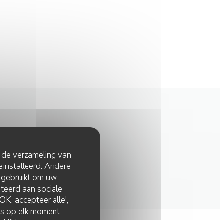
t de verzameling van
eïnstalleerd. Andere
 gebruikt om uw
lateerd aan sociale
K, accepteer alle',
zes op elk moment