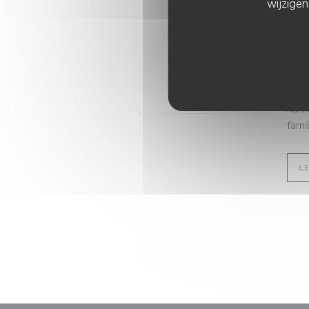
wijzigen
06/
Av
so
Thom
hame
famill
L