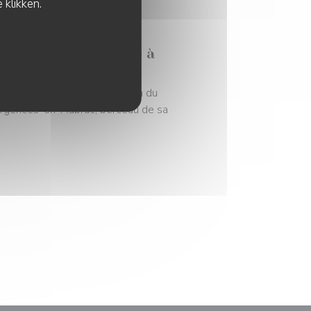
 klikken.
sagnes rend hommage à
ssement de la capitale, du nom du
Argences-en-Aubrac, berceau de sa