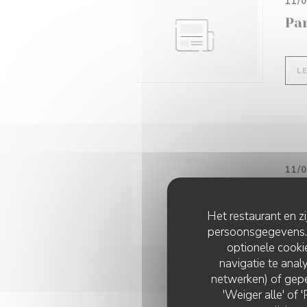
11/
Pa
L
11/
Le
Het restaurant en z
persoonsgegevens. '
L
optionele cook
navigatie te analy
netwerken) of gepe
'Weiger alle' of