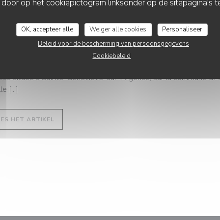
 door op het cookiepictogram linksonder op de sitepagina's te
07/2023
OK, accepteer alle
Weiger alle cookies
Personaliseer
ec son bistrot Rives, à Paris, Thomas Cas
Beleid voor de bescherming van persoonsgegevens
n village du Nord-Aveyron
Cookiebeleid
as Cassagnes vient d’ouvrir le bistrot Rives, dans le XIe arrondi
au située à Sainte-Geneviève-sur-Argence, sur la commune d’
e [...]
((OPENT IN EEN NIEUW VENSTER))
EES HET ARTIKEL